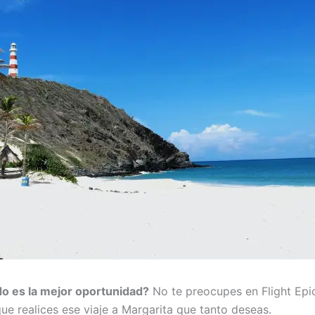
do es la mejor oportunidad?
No te preocupes en Flight Epi
ue realices ese viaje a Margarita que tanto deseas.