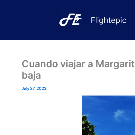
Skip
to
Flightepic
content
Cuando viajar a Margari
baja
July 27, 2023