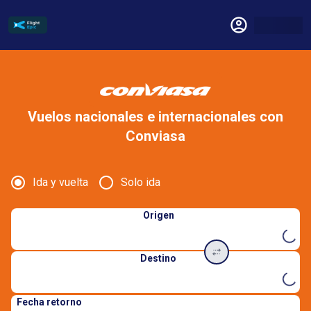
Vuelos nacionales e internacionales con
Conviasa
Ida y vuelta
Solo ida
Origen
Destino
Fecha retorno