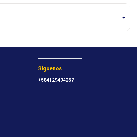
Síguenos
+584129494257