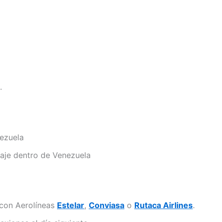
.
nezuela
iaje dentro de Venezuela
 con Aerolíneas
Estelar
,
Conviasa
o
Rutaca Airlines
.