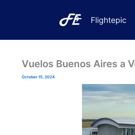
Skip
to
Flightepic
content
Vuelos Buenos Aires a 
October 15, 2024