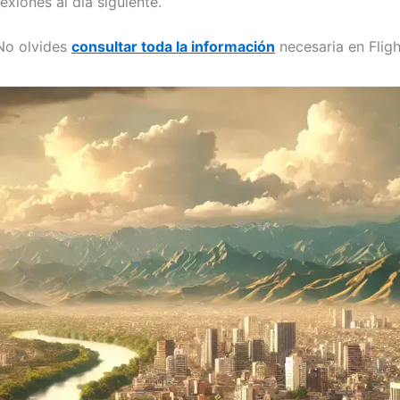
xiones al día siguiente.
 No olvides
consultar toda la información
necesaria en Fligh