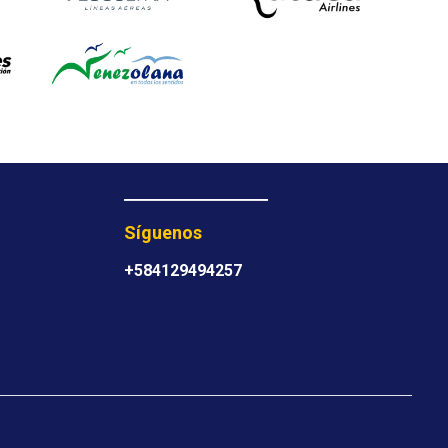
Síguenos
+584129494257