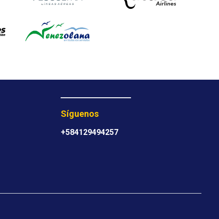
Síguenos
+584129494257