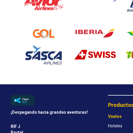
Producto
¡Despegando hacia grandes aventuras!
Vuelos
Hoteles
RIF J
Portal