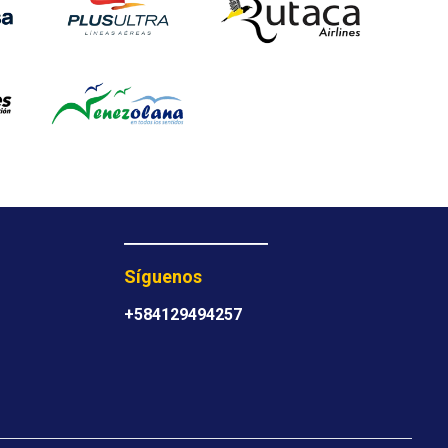
Síguenos
+584129494257