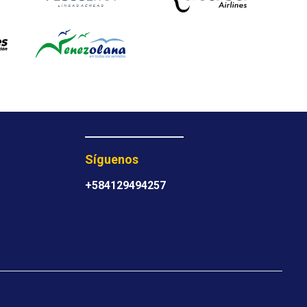
Síguenos
+584129494257